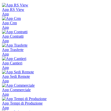
App RS View
App
App Crm
App
App Contratti
App
App Trasferte
App
App Cantieri
App
App Sedi Remote
App
App Commerciale
App
App Tempi di Produzione
App